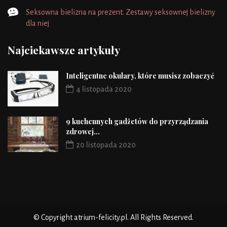
Seksowna bielizna na prezent. Zestawy seksownej bielizny
dla niej
Najciekawsze artykuły
Inteligentne okulary, które musisz zobaczyć
4 listopada 2020
9 kuchennych gadżetów do przyrządzania
zdrowej...
20 listopada 2020
© Copyright atrium-felicity.pl. All Rights Reserved.