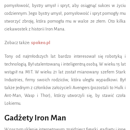
pomysłowość, bystry umysł i spryt, aby osiągnąć sukces w życiu
codziennym. Jego bystry umysł, pomysłowość i spryt pomogły mu
stworzyć zbroję, która pomogła mu w walce ze złem. Oto kilka
ciekawostek z historii Iron Mana.
Zobacz także:
spokeo.pl
Tony od najmłodszych lat bardzo interesował się robotyką i
technologią. Był utalentowaną i inteligentną osobą. W wieku 15 lat
wstąpił na MIT. W wieku 21 lat został mianowany szefem Stark
Industries, firmy swoich rodziców, która uległa wypadkowi. Był
także jednym z członków założycieli Avengers (pozostali to Hulk i
Ant-Man, Wasp i Thor), którzy utworzyli się, by stawić czoła
Lokiemu.
Gadżety Iron Man
W naszym sklepie internetowym znajdziesz figurki, gadżety i inne