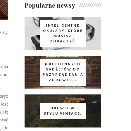
Popularne newsy
INTELIGENTNE
OKULARY, KTÓRE
emy.
MUSISZ
ZOBACZYĆ
9 KUCHENNYCH
ania
GADŻETÓW DO
snu.
PRZYRZĄDZANIA
ZDROWEJ...
zego
 jest
OBUWIE W
ą się
STYLU VINTAGE.
ywać
 ale