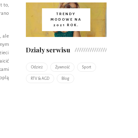
t to,
rano
TRENDY
MODOWE NA
2021 ROK.
, ale
alnym
Działy serwisu
ieci
icić
Odzież
Żywność
Sport
kami
oplą
RTV & AGD
Blog