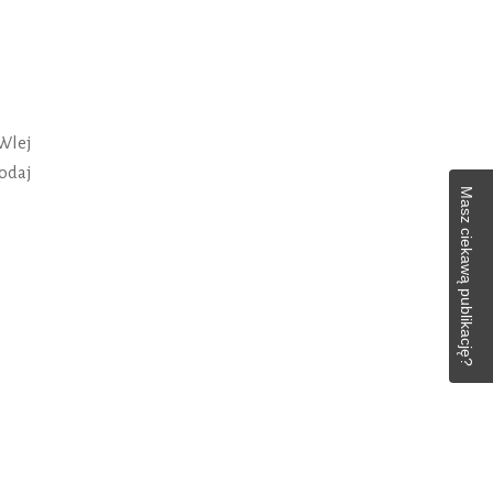
Wlej
Dodaj
Masz ciekawą publikację?