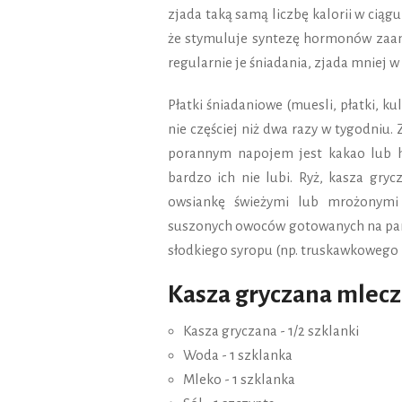
zjada taką samą liczbę kalorii w ciągu
że stymuluje syntezę hormonów zaan
regularnie je śniadania, zjada mniej w 
Płatki śniadaniowe (muesli, płatki, k
nie częściej niż dwa razy w tygodniu
porannym napojem jest kakao lub he
bardzo ich nie lubi. Ryż, kasza gry
owsiankę świeżymi lub mrożonymi 
suszonych owoców gotowanych na parz
słodkiego syropu (np. truskawkowego
Kasza gryczana mlecz
Kasza gryczana - 1/2 szklanki
Woda - 1 szklanka
Mleko - 1 szklanka