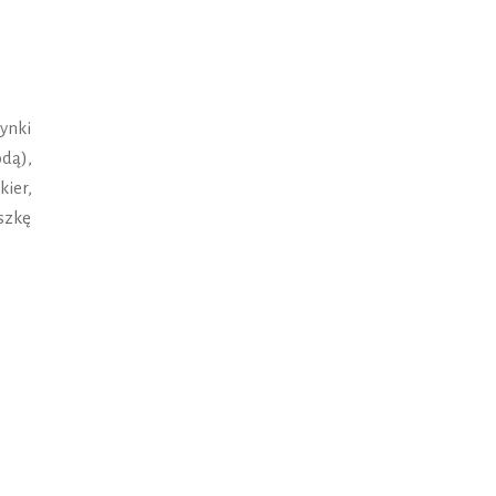
ynki
dą),
ier,
szkę