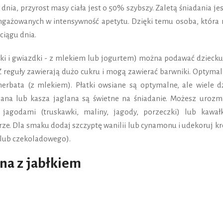
 dnia, przyrost masy ciała jest o 50% szybszy. Zaletą śniadania jes
gażowanych w intensywność apetytu. Dzięki temu osoba, która 
ciągu dnia.
ulki i gwiazdki - z mlekiem lub jogurtem) można podawać dziecku
. Z reguły zawierają dużo cukru i mogą zawierać barwniki. Optym
rbata (z mlekiem). Płatki owsiane są optymalne, ale wiele dz
czana lub kasza jaglana są świetne na śniadanie. Możesz urozma
jagodami (truskawki, maliny, jagody, porzeczki) lub kawał
e. Dla smaku dodaj szczyptę wanilii lub cynamonu i udekoruj kr
 lub czekoladowego).
na z jabłkiem