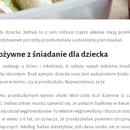
dla dziecka. Jednak to z nim rodzice często właśnie mają probl
dstawowe potrzeby przedszkolaka i ustaliliśmy plan śniadań.
pożywne 2 śniadanie dla dziecka
a nadwagi u dzieci i młodzieży. A nabyty nawyk jedzenia śniad
eku dorosłym. Brak apetytu dziecka rano jest wskaźnikiem braku 
anie w domu, czy w przedszkolu. Najważniejsze, że je.
ieku przedszkolnym wynosi około 1800-2000 kcal dziennie (z c
). Jednocześnie musisz upewnić się, że pokarm białkowy w diecie
a się udział węglowodanów. To właśnie węglowodany i tłuszcze staj
 w wieku 3-6 lat, co oznacza, że przedszkolak powinien otrzym
cznych. Według badań dietetyków, jeśli dana osoba nie je rano,