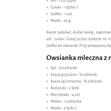
Sól - 1 szczypta
Cukier - 1 łyżka. l.
Jabłko - 1 szt.
Masło - 20 g
Kasze opłukać, dodać wodę, zagotowa
sól, cukier. Gotuj przez kolejne 10 m
jabłko do owsianki. Przy podawaniu k
Owsianka mleczna z 
Ryż - ½ szklanki
Kasza gryczana - ½ szklanki
Kasza jęczmienna - ½ szklanki
Rodzynki - 2 łyżki
Marchewki - 4 szt.
Mleko - 1 szklanka
Masło - 2 łyżki. l.