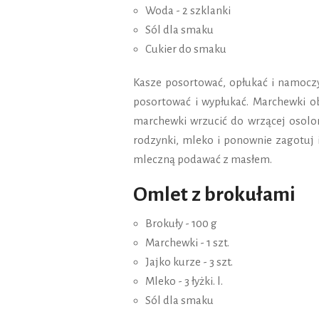
Woda - 2 szklanki
Sól dla smaku
Cukier do smaku
Kasze posortować, opłukać i namoczy
posortować i wypłukać. Marchewki o
marchewki wrzucić do wrzącej osolon
rodzynki, mleko i ponownie zagotuj 
mleczną podawać z masłem.
Omlet z brokułami
Brokuły - 100 g
Marchewki - 1 szt.
Jajko kurze - 3 szt.
Mleko - 3 łyżki. l.
Sól dla smaku