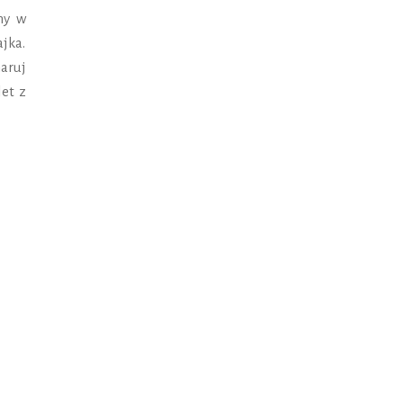
my w
ajka.
aruj
et z