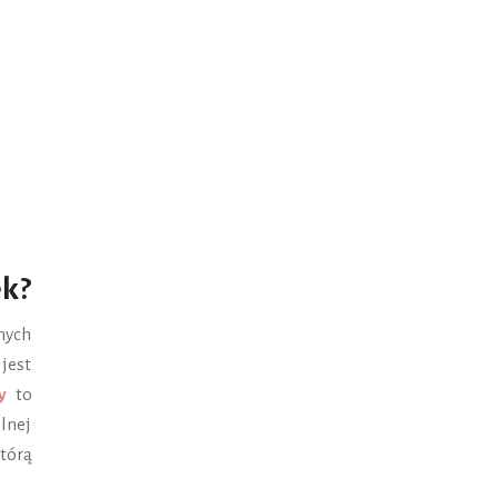
ek?
nych
 jest
y
to
lnej
którą