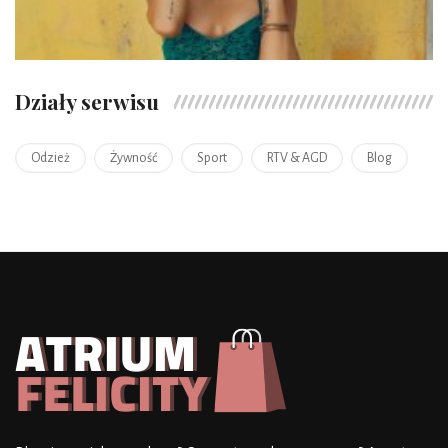
Działy serwisu
Odzież
Żywność
Sport
RTV & AGD
Blog