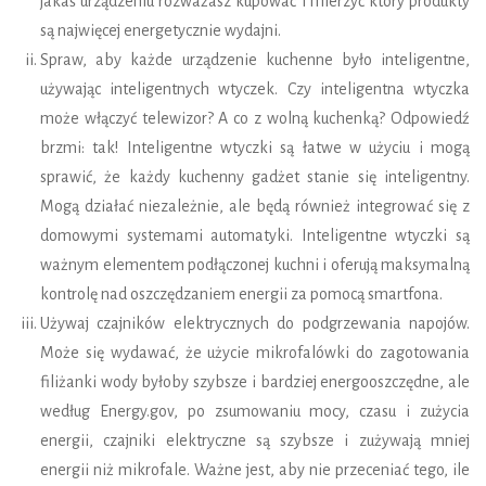
jakaś urządzeniu rozważasz kupować i mierzyć który produkty
są najwięcej energetycznie wydajni.
Spraw, aby każde urządzenie kuchenne było inteligentne,
używając inteligentnych wtyczek. Czy inteligentna wtyczka
może włączyć telewizor? A co z wolną kuchenką? Odpowiedź
brzmi: tak! Inteligentne wtyczki są łatwe w użyciu i mogą
sprawić, że każdy kuchenny gadżet stanie się inteligentny.
Mogą działać niezależnie, ale będą również integrować się z
domowymi systemami automatyki. Inteligentne wtyczki są
ważnym elementem podłączonej kuchni i oferują maksymalną
kontrolę nad oszczędzaniem energii za pomocą smartfona.
Używaj czajników elektrycznych do podgrzewania napojów.
Może się wydawać, że użycie mikrofalówki do zagotowania
filiżanki wody byłoby szybsze i bardziej energooszczędne, ale
według Energy.gov, po zsumowaniu mocy, czasu i zużycia
energii, czajniki elektryczne są szybsze i zużywają mniej
energii niż mikrofale. Ważne jest, aby nie przeceniać tego, ile