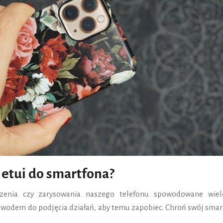
 etui do smartfona?
zenia czy zarysowania naszego telefonu spowodowane wie
owodem do podjęcia działań, aby temu zapobiec. Chroń swój smar