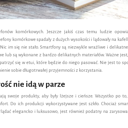
elefonów komórkowych. Jeszcze jakiś czas temu ludzie opowia
elefony komórkowe spadały z dużych wysokości i lądowały na kafe
ic im się nie stało. Smartfony są niezwykle wrażliwe i delikatne
we lub są wykonane z bardzo delikatnych materiałów. Ważne jest,
rzyć się w etui, które będzie do niego pasować. Nie jest to sp
ienie sobie długotrwałej przyjemności z korzystania.
ość nie idą w parze
ją swoje produkty, aby były lżejsze i cieńsze. Wszystko po to,
rt. Do ich produkcji wykorzystywane jest szkło. Chociaż smar
ądać elegancko i luksusowo, jest również podatny na zarysowan