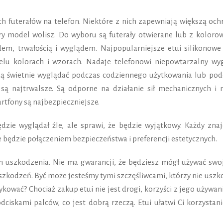
h futerałów na telefon. Niektóre z nich zapewniają większą och
óry model wolisz. Do wyboru są futerały otwierane lub z koloro
dem, trwałością i wyglądem. Najpopularniejsze etui silikonowe 
lu kolorach i wzorach. Nadaje telefonowi niepowtarzalny wyg
ędą świetnie wyglądać podczas codziennego użytkowania lub pod
są najtrwalsze. Są odporne na działanie sił mechanicznych i 
artfony są najbezpieczniejsze.
dzie wyglądał źle, ale sprawi, że będzie wyjątkowy. Każdy znaj
re będzie połączeniem bezpieczeństwa i preferencji estetycznych.
em uszkodzenia. Nie ma gwarancji, że będziesz mógł używać swo
zkodzeń. Być może jesteśmy tymi szczęśliwcami, którzy nie uszk
ykować? Chociaż zakup etui nie jest drogi, korzyści z jego używan
dciskami palców, co jest dobrą rzeczą. Etui ułatwi Ci korzystan