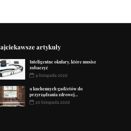
ajciekawsze artykuły
Inteligentne okulary, które musisz
zobaczyć
4 listopada 2020
9 kuchennych gadżetów do
przyrządzania zdrowej...
20 listopada 2020