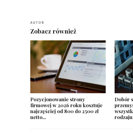
AUTOR
Zobacz również
​Pozycjonowanie strony
Dobór s
firmowej w 2026 roku kosztuje
przemys
najczęściej od 800 do 2500 zł
wszystk
netto...
rodzaju.