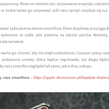
 upuszczony. Może on również ulec zarysowaniu w wyniku codzien
w torbie. Łatwo go zarysować, jeśli nasz sprzęt znajduje się tuż
wość zabrudzenia ekranu smartfona. Ekran dotykowy przyciąga ku
 wykonana ze szkła, jest podatna na odciski palców. Niestety, 
ziała sprawnie.
 warto go chronić, aby nie uległ uszkodzeniu. Czasami zakup no
ą podpisania umowy, która będzie regulowała, jak długo będz
aby nasz smartfon wyglądał tak samo, jak w dniu zakupu.
ny case smartfona -
https://apple-akcesorium.pl/hbpt/jak-skutec