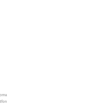
loma
tfon