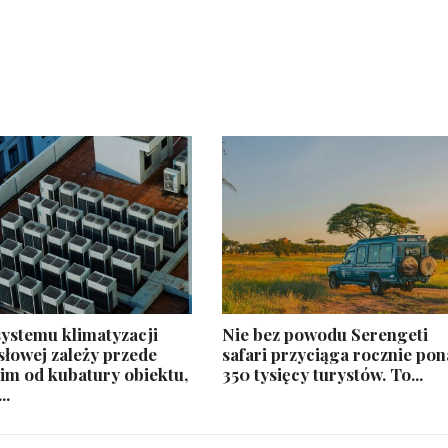
ystemu klimatyzacji
​Nie bez powodu Serengeti
łowej zależy przede
safari przyciąga rocznie po
im od kubatury obiektu,
350 tysięcy turystów. To...
..