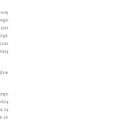
ronę
wego
jest
ląd.
czas
mają
dzie
jego
odzą
ia są
ie ze