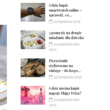
Gdzie kupić
smartwatch online –
sprawdź, co...
30 kwietnia 2025
3 pomysły na drugie
śniadanie dla dziecka
20 października
2021
Pierścionki
stylizowane na
vintage - do kogo...
23 listopada 2025
Gdzie można kupić
napoje Ekipy Friza?
20 października
2021