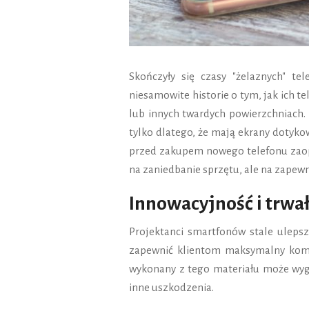
Skończyły się czasy "żelaznych" t
niesamowite historie o tym, jak ich t
lub innych twardych powierzchniach. N
tylko dlatego, że mają ekrany dotyko
przed zakupem nowego telefonu zaopat
na zaniedbanie sprzętu, ale na zapewn
Innowacyjność i trwał
Projektanci smartfonów stale ulepsza
zapewnić klientom maksymalny komfo
wykonany z tego materiału może wygl
inne uszkodzenia.