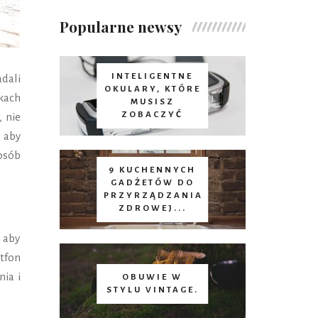
Popularne newsy
INTELIGENTNE
dali
OKULARY, KTÓRE
lkach
MUSISZ
ZOBACZYĆ
, nie
 aby
osób
9 KUCHENNYCH
GADŻETÓW DO
PRZYRZĄDZANIA
ZDROWEJ...
 aby
tfon
ia i
OBUWIE W
STYLU VINTAGE.