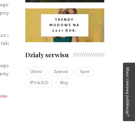
nego
 przy
TRENDY
MODOWE NA
2021 ROK.
rz i
taki
Działy serwisu
wego
Masz ciekawą publikację?
Odzież
Żywność
Sport
iemy
RTV & AGD
Blog
znie-