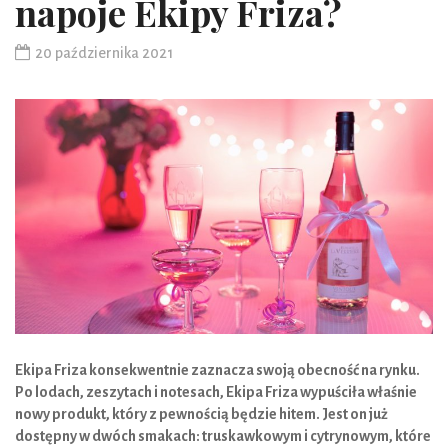
napoje Ekipy Friza?
20 października 2021
Ekipa Friza konsekwentnie zaznacza swoją obecność na rynku.
Po lodach, zeszytach i notesach, Ekipa Friza wypuściła właśnie
nowy produkt, który z pewnością będzie hitem. Jest on już
dostępny w dwóch smakach: truskawkowym i cytrynowym, które