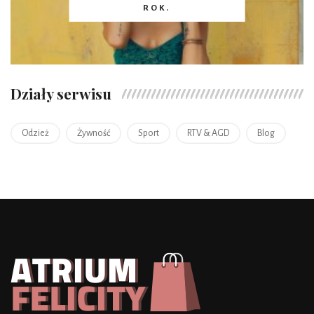
ROK.
Działy serwisu
Odzież
Żywność
Sport
RTV & AGD
Blog