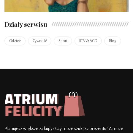
Działy serwisu
Odzież
Żywność
Sport
RTV & AGD
Blog
Planujesz większe zakupy? Czy może szukasz prezentu? A może